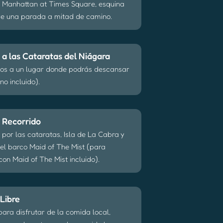
 Manhattan at Times Square, esquina
uye una parada a mitad de camino.
 a las Cataratas del Niágara
os a un lugar donde podrás descansar
no incluido).
e Recorrido
 por las cataratas, Isla de La Cabra y
el barco Maid of The Mist (para
con Maid of The Mist incluido).
Libre
para disfrutar de la comida local,