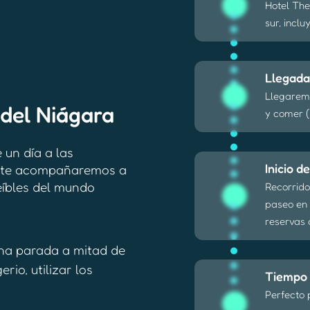
Hotel The
sur, incl
Llegada
Llegarem
 del Niágara
y comer (
 un día a las
Inicio d
ue te acompañaremos a
eíbles del mundo
Recorrido
paseo en 
reservas 
una parada a mitad de
io, utilizar los
Tiempo 
Perfecto 