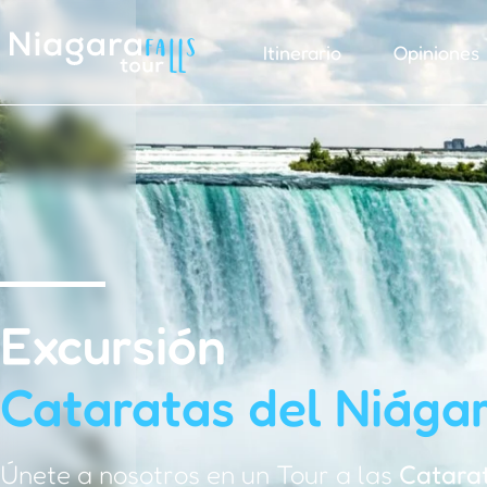
Itinerario
Opiniones
Excursión
Cataratas del Niága
Únete a nosotros en un Tour a las
Catarat