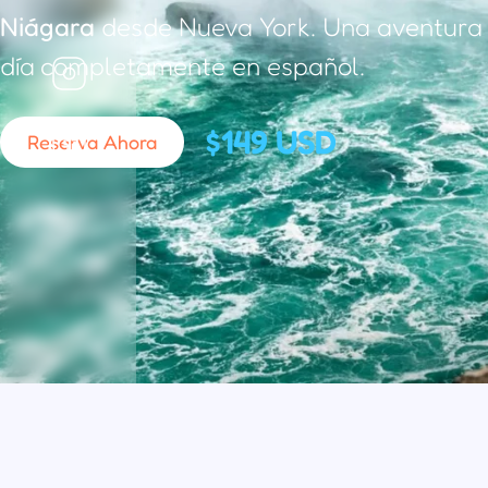
Niágara
desde Nueva York. Una aventura 
día completamente en español.
$149 USD
Reserva Ahora