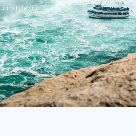
única de un
Scroll Down